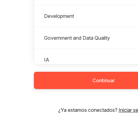
Development
Government and Data Quality
IA
Continuar
Staff
UX/UI Design
¿Ya estamos conectados?
Iniciar s