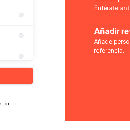
Entérate ant
Añadir re
Añade perso
referencia.
esión
.