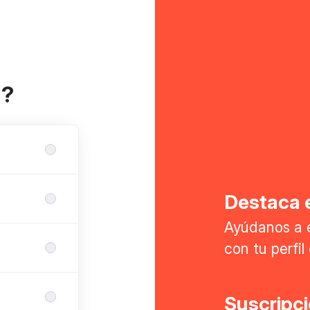
a?
Destaca e
Ayúdanos a 
con tu perfi
Suscripc