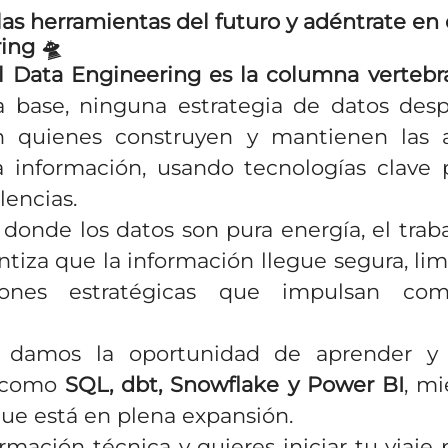
as herramientas del futuro y adéntrate en 
ing 🛸
l Data Engineering es la columna vertebra
 base, ninguna estrategia de datos des
n quienes construyen y mantienen las a
a información, usando tecnologías clave
lencias.
onde los datos son pura energía, el trab
tiza que la información llegue segura, limp
iones estratégicas que impulsan comp
e damos la oportunidad de aprender y 
s como
SQL, dbt, Snowflake y Power BI
, mi
que está en plena expansión.
ormación técnica y quieres iniciar tu viaje 