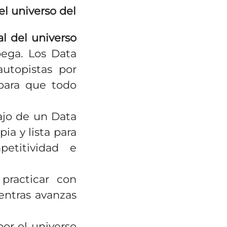
el universo del
l del universo
pega. Los Data
utopistas por
 para que todo
ajo de un Data
ia y lista para
etitividad e
practicar con
entras avanzas
por el universo