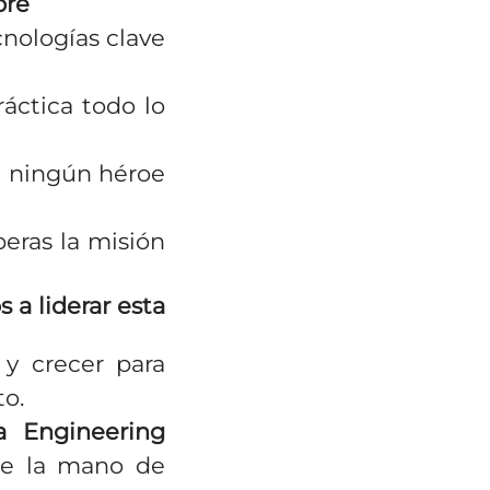
bre
cnologías clave
áctica todo lo
e ningún héroe
peras la misión
 a liderar esta
y crecer para
to.
a Engineering
 de la mano de