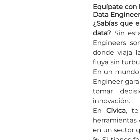
Equípate con l
Data Engineer
¿Sabías que e
data?
Sin esta
Engineers so
donde viaja l
fluya sin turbu
En un mundo d
Engineer garan
tomar decis
innovación.
En
Cívica
, t
herramienta
en un sector 
💫 Si tienes f