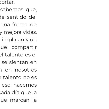
ortar.
e sabemos que,
e sentido del
 una forma de
y mejora vidas.
e implican y un
ue compartir
l talento es el
 se sientan en
an en nosotros
e talento no es
r eso hacemos
cada día que la
 que marcan la