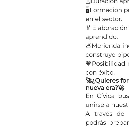
🗓️Duración a
🖥️Formación p
en el sector.
🏅Elaboración
aprendido.
🍏Merienda in
construye pip
🧡Posibilidad
con éxito.
🚀¿Quieres for
nueva era?🚀
En Cívica bu
unirse a nuest
A través de
podrás prepar