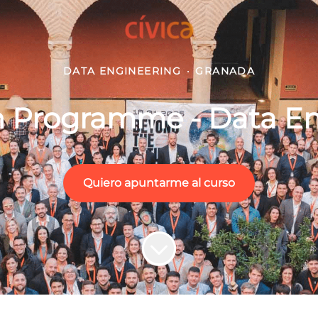
DATA ENGINEERING
·
GRANADA
n Programme - Data En
Quiero apuntarme al curso