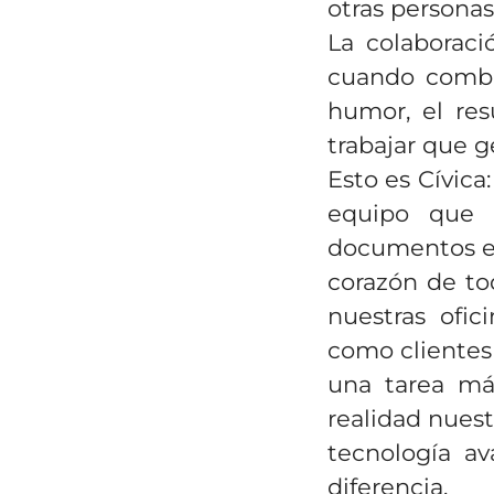
otras persona
La colaboraci
cuando combi
humor, el re
trabajar que g
Esto es Cívica
equipo que 
documentos en 
corazón de to
nuestras ofic
como clientes 
una tarea má
realidad nues
tecnología av
diferencia.