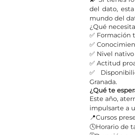
del dato, est
mundo del dat
¿Qué necesita
✅ Formación t
✅ Conocimient
✅ Nivel nativo
✅ Actitud pro
✅ Disponibili
Granada.
¿Qué te esper
Este año, ate
impulsarte a u
📍Cursos prese
🕓Horario de t