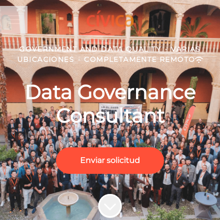
MENÚ DE EMPLEO
GOVERNMENT AND DATA QUALITY
·
VARIAS
UBICACIONES
·
COMPLETAMENTE REMOTO
Data Governance
Consultant
Enviar solicitud